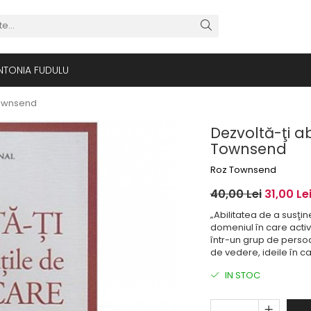
NTONIA FUDULU
 Townsend
Dezvoltă-ţi a
Townsend
Roz Townsend
40,00 Lei
31,00 Le
„Abilitatea de a susţi
domeniul în care activ
într-un grup de persoan
de vedere, ideile în ca
IN STOC