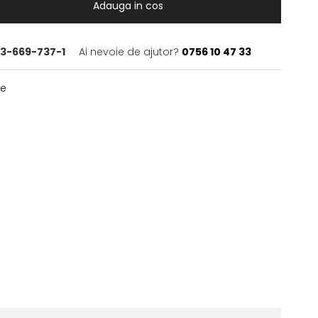
Adauga in cos
3-669-737-1
Ai nevoie de ajutor?
0756 10 47 33
te