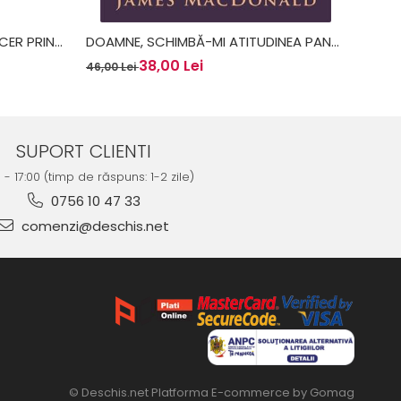
CER PRIN
DOAMNE, SCHIMBĂ-MI ATITUDINEA PANĂ
MINCI
LUMUL 2 -
NU E PREA TÂRZIU - JAMES MACDONALD
ADEVĂ
38,00 Lei
46,00 Lei
47,00 
LEIG
SUPORT CLIENTI
0 - 17:00 (timp de răspuns: 1-2 zile)
0756 10 47 33
comenzi@deschis.net
© Deschis.net
Platforma E-commerce by Gomag