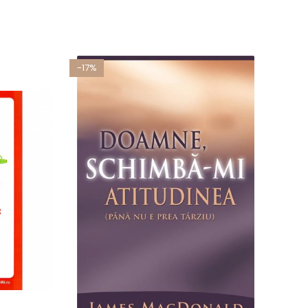
-17%
-19