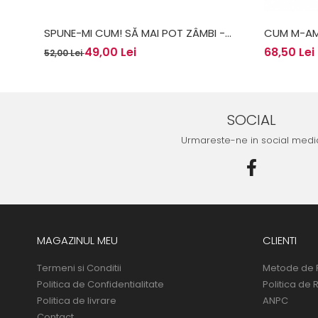
SPUNE-MI CUM! SĂ MAI POT ZÂMBI -
CUM M-AM
ANTONIA FUDULU
METODA DE
49,00 Lei
68,50 Lei
52,00 Lei
ANNEMARI
SOCIAL
Urmareste-ne in social medi
MAGAZINUL MEU
CLIENTI
Termeni si Conditii
Metode de 
Politica de Confidentialitate
Politica de 
Politica de livrare
ANPC
Contact