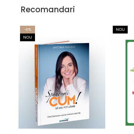
Recomandari
-6%
NOU
NOU