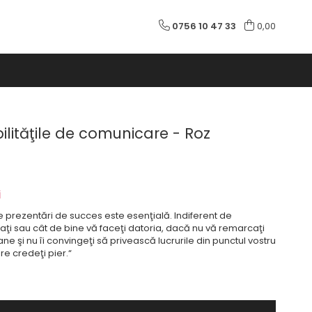
0756 10 47 33
0,00
bilităţile de comunicare - Roz
i
ne prezentări de succes este esenţială. Indiferent de
aţi sau cât de bine vă faceţi datoria, dacă nu vă remarcaţi
e şi nu îi convingeţi să privească lucrurile din punctul vostru
re credeţi pier.“