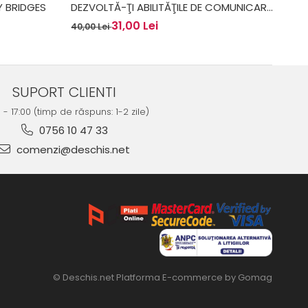
Y BRIDGES
DEZVOLTĂ-ŢI ABILITĂŢILE DE COMUNICARE
- ROZ TOWNSEND
31,00 Lei
40,00 Lei
SUPORT CLIENTI
0 - 17:00 (timp de răspuns: 1-2 zile)
0756 10 47 33
comenzi@deschis.net
© Deschis.net
Platforma E-commerce by Gomag