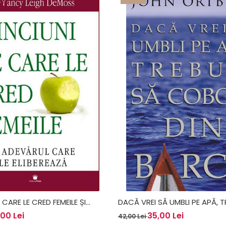
 CARE LE CRED FEMEILE ȘI
DACĂ VREI SĂ UMBLI PE APĂ, T
ARE LE ELIBEREAZĂ - NANCY
COBORI DIN BARCĂ - JOHN O
00 Lei
35,00 Lei
42,00 Lei
OSS