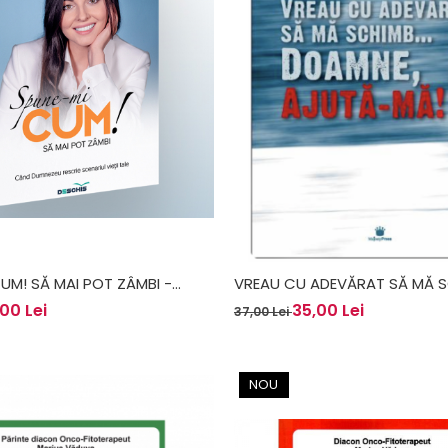
UM! SĂ MAI POT ZÂMBI -
VREAU CU ADEVĂRAT SĂ MĂ 
UDULU
DOAMNE, AJUTA-MĂ! - JAMES
00 Lei
35,00 Lei
37,00 Lei
MACDONALD
NOU