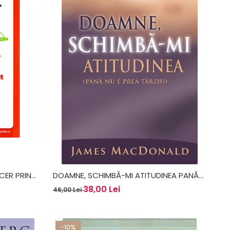
CER PRIN
DOAMNE, SCHIMBĂ-MI ATITUDINEA PANĂ
LUMUL 2 -
NU E PREA TÂRZIU - JAMES MACDONALD
38,00 Lei
46,00 Lei
-10%