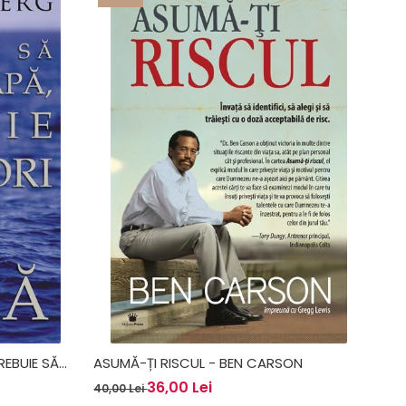
REBUIE SĂ
ASUMĂ-ȚI RISCUL - BEN CARSON
RTBERG
36,00 Lei
40,00 Lei