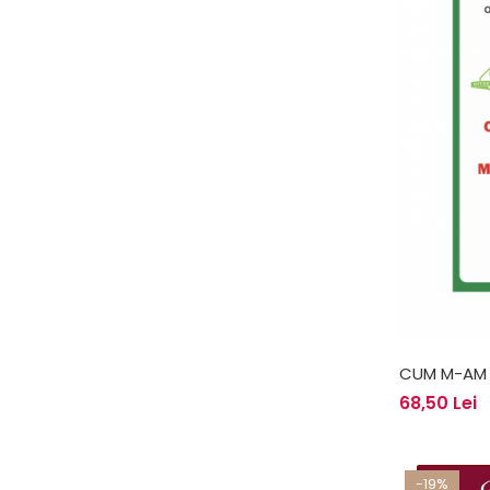
CUM M-AM 
METODA DET
68,50 Lei
ANNEMARIE
-19%