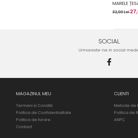
MARELE ȚES
27,
32,00 Lei
SOCIAL
Urmareste-ne in social medi
MAGAZINUL MEU
CLIENTI
Termeni si Conditii
Metode de 
Politica de Confidentialitate
Politica de 
Politica de livrare
ANPC
Contact