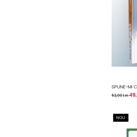
SPUNE-MI C
ANTONIA F
49,
52,00 Lei
NOU