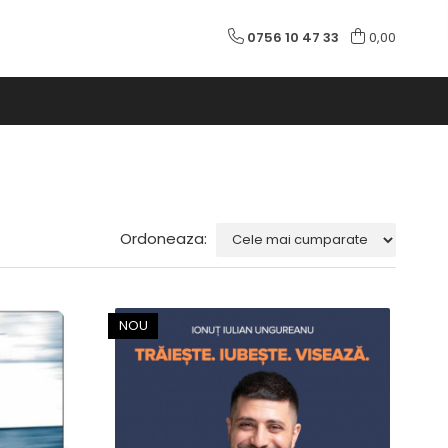
0756 10 47 33
0,00
Ordoneaza:
NOU