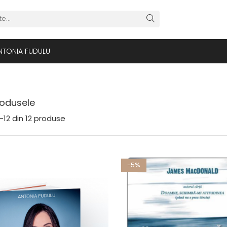
NTONIA FUDULU
odusele
-
12
din
12
produse
-5%