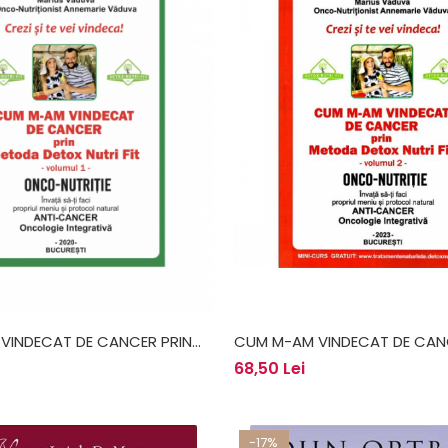
VINDECAT DE CANCER PRIN
CUM M-AM VINDECAT DE CAN
OX NUTRI FIT - VOLUMUL 1 -
METODA DETOX NUTRI FIT - VO
68,50 Lei
 & MARIUS VĂDUVA
ANNEMARIE & MARIUS VĂDUVA
-17%