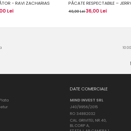
ĂTOR - RAVI ZACHARIAS
PĂCATE RESPECTABILE – JERR
00 Lei
36,00 Lei
40,00 Lei
a
10:0
DATE COMERCIALE
Plata
MIND INVEST SRL
Retur
J40/9956/2015
RO 34882032
CAL. GRIVITEI, NR.40,
BL.CORP A,
ET.ETAJ, AP.CAMERA 1