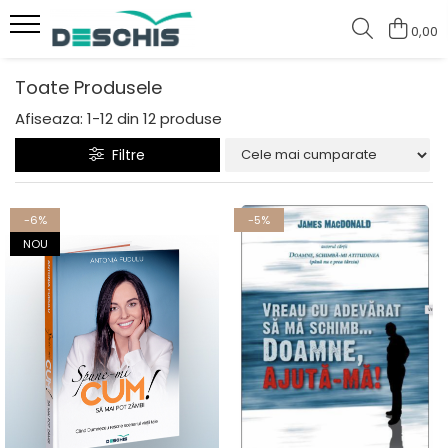
0,00
Cărți
Toate Produsele
Comunicare
Afiseaza:
1-
12
din
12
produse
Dezvoltare Personală
Filtre
editura DESCHIS
editura MAJESTY PRESS
-6%
-5%
Povești reale de viață
NOU
Spiritualitate
Sănătate