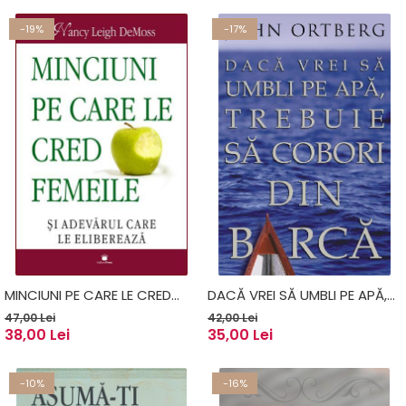
ANNEMARIE & MARIUS VĂDUVA
-19%
-17%
MINCIUNI PE CARE LE CRED
DACĂ VREI SĂ UMBLI PE APĂ,
FEMEILE ȘI ADEVĂRUL CARE LE
TREBUIE SĂ COBORI DIN
47,00 Lei
42,00 Lei
38,00 Lei
35,00 Lei
ELIBEREAZĂ - NANCY LEIGH
BARCĂ - JOHN ORTBERG
DEMOSS
-10%
-16%