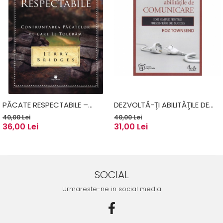
PĂCATE RESPECTABILE –
DEZVOLTĂ-ŢI ABILITĂŢILE DE
JERRY BRIDGES
COMUNICARE - ROZ
40,00 Lei
40,00 Lei
36,00 Lei
31,00 Lei
TOWNSEND
SOCIAL
Urmareste-ne in social media