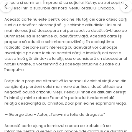
articole și seminarii. Împreună cu soția lui, Kathy, au trei copii și
locuiesc într-o suburbie din nord-vestul orașului Chicago.
Această carte nu este pentru oricine. Nu toţi cei care citesc cărţi
sunt cu adevărat interesaţi să-şi schimbe atitudinile. Unii sunt
mai interesaţi să descopere noi perspective decât să-L lase pe
Dumnezeu să le schimbe cu adevărat viaţă. Această carte îşi
propune să aducă o schimbare pozitivă şi în acelaşi timp
radicală. Cei care sunt interesaţi cu adevărat vor cunoaşte
avantajele pe care lectura acestei cărţi le implică; cei care o
citesc însă gândindu-se la alţii, sau o consideră un abecedar al
naturii umane, o vor termină cu aceeaşi atitudine cu care au
început-o.
Forţa de a propune alternativă la normalul viciat al vieţii vine din
conştienţa pierderii celui mai mare dar, Iisus, dacă atitudinea
negativă ocupă orizontul vieţii. Peisajul înnoit de atitudini cereşti
în inimă şi minte reface Edenul în partea lui fundamentală:
relaţia desăvârşită cu Christos. Doar prin ea ne exprimăm viaţa.
— George Uba – Autor, „Taie-mi o felie de dragoste”
Această carte ajunge la miezul a ceea ce trebuie să se
întâmple pentru a vedea o schimbare adevărată și de durată în