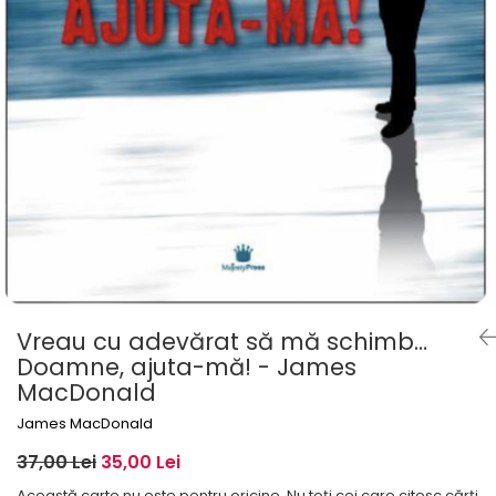
Vreau cu adevărat să mă schimb…
Doamne, ajuta-mă! - James
MacDonald
James MacDonald
37,00 Lei
35,00 Lei
Această carte nu este pentru oricine. Nu toţi cei care citesc cărţi