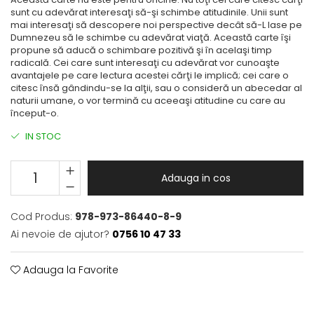
sunt cu adevărat interesaţi să-şi schimbe atitudinile. Unii sunt
mai interesaţi să descopere noi perspective decât să-L lase pe
Dumnezeu să le schimbe cu adevărat viaţă. Această carte îşi
propune să aducă o schimbare pozitivă şi în acelaşi timp
radicală. Cei care sunt interesaţi cu adevărat vor cunoaşte
avantajele pe care lectura acestei cărţi le implică; cei care o
citesc însă gândindu-se la alţii, sau o consideră un abecedar al
naturii umane, o vor termină cu aceeaşi atitudine cu care au
început-o.
IN STOC
Adauga in cos
Cod Produs:
978-973-86440-8-9
Ai nevoie de ajutor?
0756 10 47 33
Adauga la Favorite