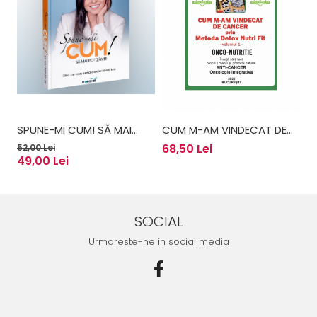
SPUNE-MI CUM! SĂ MAI
CUM M-AM VINDECAT DE
C
POT ZÂMBI - ANTONIA
CANCER PRIN METODA
C
68,50 Lei
6
52,00 Lei
49,00 Lei
FUDULU
DETOX NUTRI FIT -
D
VOLUMUL 1 - ANNEMARIE &
V
MARIUS VĂDUVA
M
SOCIAL
Urmareste-ne in social media