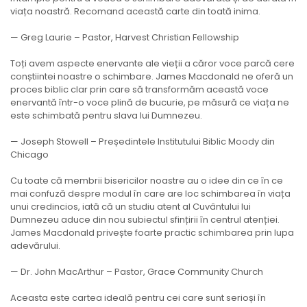
viața noastră. Recomand această carte din toată inima.
— Greg Laurie – Pastor, Harvest Christian Fellowship
Toți avem aspecte enervante ale vieții a căror voce parcă cere
conștiintei noastre o schimbare. James Macdonald ne oferă un
proces biblic clar prin care să transformăm această voce
enervantă într-o voce plină de bucurie, pe măsură ce viața ne
este schimbată pentru slava lui Dumnezeu.
— Joseph Stowell – Președintele Institutului Biblic Moody din
Chicago
Cu toate că membrii bisericilor noastre au o idee din ce în ce
mai confuză despre modul în care are loc schimbarea în viața
unui credincios, iată că un studiu atent al Cuvântului lui
Dumnezeu aduce din nou subiectul sfințirii în centrul atenției.
James Macdonald privește foarte practic schimbarea prin lupa
adevărului.
— Dr. John MacArthur – Pastor, Grace Community Church
Aceasta este cartea ideală pentru cei care sunt serioși în