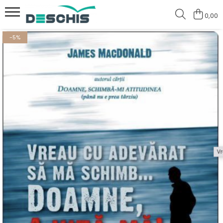
0,00
Cărți
-5%
Comunicare
Dezvoltare Personală
editura DESCHIS
editura MAJESTY PRESS
Povești reale de viață
Spiritualitate
Sănătate