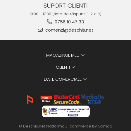
SUPORT CLIENTI
10:00 - 17:00 (timp de răspuns: 1-2 zile)
0756 10 47 33
comenzi@deschis.net
MAGAZINUL MEU
CLIENTI
DATE COMERCIALE
© Deschis.net
Platforma E-commerce by Gomag