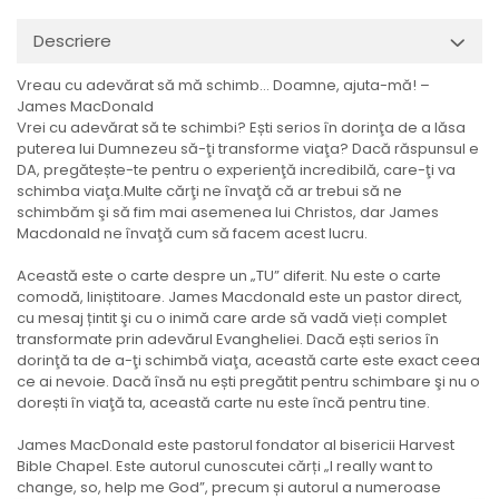
Descriere
Vreau cu adevărat să mă schimb… Doamne, ajuta-mă! –
James MacDonald
Vrei cu adevărat să te schimbi? Ești serios în dorinţa de a lăsa
puterea lui Dumnezeu să-ţi transforme viaţa? Dacă răspunsul e
DA, pregătește-te pentru o experienţă incredibilă, care-ţi va
schimba viaţa.Multe cărţi ne învaţă că ar trebui să ne
schimbăm şi să fim mai asemenea lui Christos, dar James
Macdonald ne învaţă cum să facem acest lucru.
Această este o carte despre un „TU” diferit. Nu este o carte
comodă, liniștitoare. James Macdonald este un pastor direct,
cu mesaj țintit şi cu o inimă care arde să vadă vieți complet
transformate prin adevărul Evangheliei. Dacă ești serios în
dorinţă ta de a-ţi schimbă viaţa, această carte este exact ceea
ce ai nevoie. Dacă însă nu ești pregătit pentru schimbare şi nu o
dorești în viaţă ta, această carte nu este încă pentru tine.
James MacDonald este pastorul fondator al bisericii Harvest
Bible Chapel. Este autorul cunoscutei cărți „I really want to
change, so, help me God”, precum și autorul a numeroase